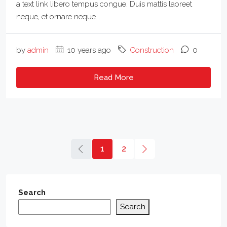
a text link libero tempus congue. Duis mattis laoreet
neque, et ornare neque...
by
admin
10 years ago
Construction
0
Read More
1
2
Search
Search