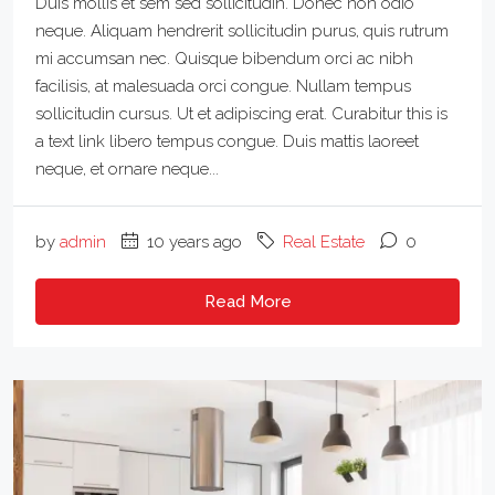
Duis mollis et sem sed sollicitudin. Donec non odio
neque. Aliquam hendrerit sollicitudin purus, quis rutrum
mi accumsan nec. Quisque bibendum orci ac nibh
facilisis, at malesuada orci congue. Nullam tempus
sollicitudin cursus. Ut et adipiscing erat. Curabitur this is
a text link libero tempus congue. Duis mattis laoreet
neque, et ornare neque...
by
admin
10 years ago
Real Estate
0
Read More