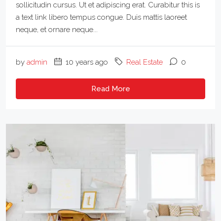
sollicitudin cursus. Ut et adipiscing erat. Curabitur this is
a text link libero tempus congue. Duis mattis laoreet
neque, et ornare neque...
by
admin
10 years ago
Real Estate
0
Read More